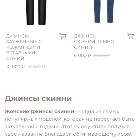
S (42)
L (46)
S (42)
XL (48)
XL (48)
M (44)
ДЖИНСЫ
ДЖИНСЫ
ЗАУЖЕННЫЕ С
СКИНИИ, ТЕМНО-
КОЖАННЫМИ
СИНИЙ
ВСТАВКАМИ,
6 000 ₽
7 500 ₽
СИНИЙ
10 000 ₽
12 500 ₽
Джинсы скинни
Женские джинсы скинни
— одна из самых
популярных моделей, которая не перестает быть
актуальной с годами. Этот skinny стиль получил
свое название благодаря обтягивающему крою,