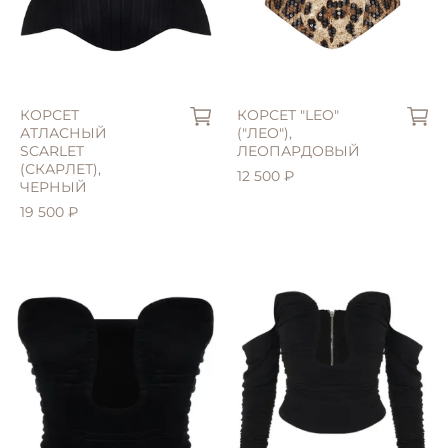
M (44)
46 (L)
S (42)
КОРСЕТ
КОРСЕТ "LEO"
АТЛАСНЫЙ
("ЛЕО"),
SCARLET
ЛЕОПАРДОВЫЙ
(СКАРЛЕТ),
12 500 ₽
ЧЕРНЫЙ
19 500 ₽