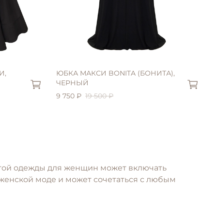
L (46)
И,
ЮБКА МАКСИ BONITA (БОНИТА),
ЧЕРНЫЙ
9 750 ₽
19 500 ₽
этой одежды для женщин может включать
в женской моде и может сочетаться с любым