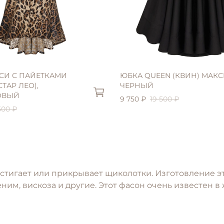
L (46)
S (42)
M (44)
СИ С ПАЙЕТКАМИ
ЮБКА QUEEN (КВИН) МАКС
СТАР ЛЕО),
ЧЕРНЫЙ
ОВЫЙ
9 750 ₽
19 500 ₽
500 ₽
достигает или прикрывает щиколотки. Изготовление 
деним, вискоза и другие. Этот фасон очень известен 