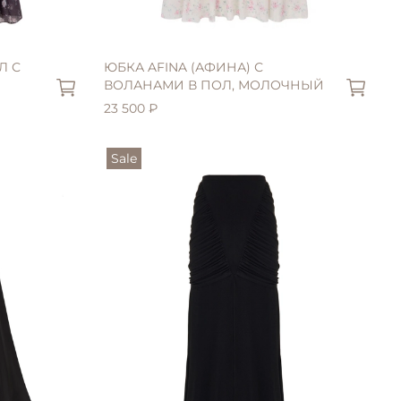
S (42)
Л С
ЮБКА AFINA (АФИНА) С
ВОЛАНАМИ В ПОЛ, МОЛОЧНЫЙ
23 500 ₽
Sale