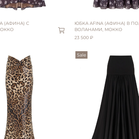
L (46)
A (АФИНА) С
ЮБКА AFINA (АФИНА) В ПО
МОККО
ВОЛАНАМИ, МОККО
23 500 ₽
Sale