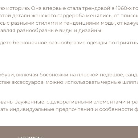
историю. Она впервые стала трендовой в 1960-х года
 этой детали женского гардероба менялись, от пли
сь с разными стилями и тенденциями моды, от кэжуа
ставляя разнообразные виды и дизайны.
дете бесконечное разнообразие одежды по приятны
буви, включая босоножки на плоской подошве, санд
честве аксессуаров, можно использовать черные шляп
ованы зауженные, с декоративными элементами и р
ать индивидуальные предпочтения и особенности ф
STEFANISET