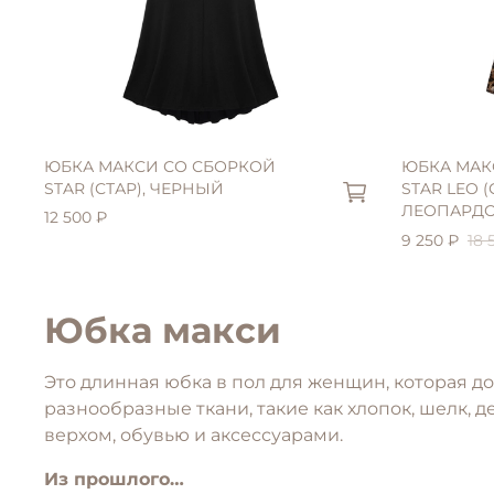
ЮБКА МАКСИ СО СБОРКОЙ
ЮБКА МАК
STAR (СТАР), ЧЕРНЫЙ
STAR LEO (
ЛЕОПАРД
12 500 ₽
9 250 ₽
18 
Юбка макси
Это длинная юбка в пол для женщин, которая 
разнообразные ткани, такие как хлопок, шелк, 
верхом, обувью и аксессуарами.
Из прошлого…