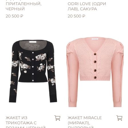
ПРИТАЛЕННЫЙ,
ODRI LOVE (ОДРИ
ЧЕРНЫЙ
ЛАВ), САКУРА
20 500 ₽
20 500 ₽
ЖАКЕТ ИЗ
ЖАКЕТ MIRACLE
ТРИКОТАЖА С
(МИРАКЛ),
РОЗАМИ, ЧЕРНЫЙ
ПУДРОВЫЙ