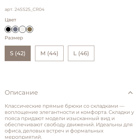
арт.
24SS25_CR04
Цвет
Размер
S (42)
M (44)
L (46)
Описание
Жакет укороченный not simple (нот симпл),
Классические прямые брюки со складками —
серый
воплощение элегантности и комфорта. Складки у
18 500 ₽
пояса придают модели изысканный вид и
6 500 ₽
обеспечивают свободу движений. Идеальны для
офиса, деловых встреч и формальных
мероприятий.