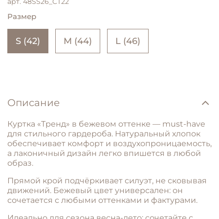
арт.
48SS26_CT22
Размер
S (42)
M (44)
L (46)
Описание
Куртка
«Тренд»
в
бежевом
оттенке
— must-have
для
стильного
гардероба.
Натуральный
хлопок
обеспечивает
комфорт
и
воздухопроницаемость,
а
лаконичный
дизайн
легко
впишется
в
любой
образ.
Прямой
крой
подчёркивает
силуэт,
не
сковывая
движений
.
Бежевый
цвет
универсален:
он
сочетается
с
любыми
оттенками
и
фактурами.
Идеально
для
сезона весна-лето:
сочетайте
с