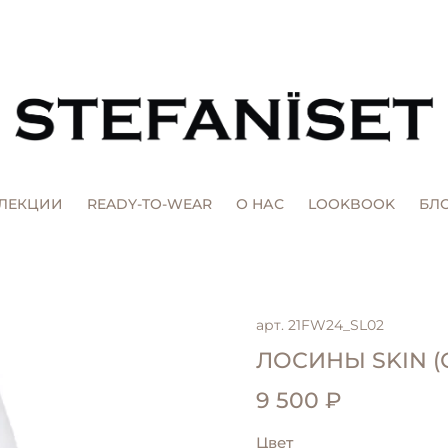
ЛЕКЦИИ
READY-TO-WEAR
О НАС
LOOKBOOK
БЛ
арт.
21FW24_SL02
ЛОСИНЫ SKIN (
9 500 ₽
Цвет