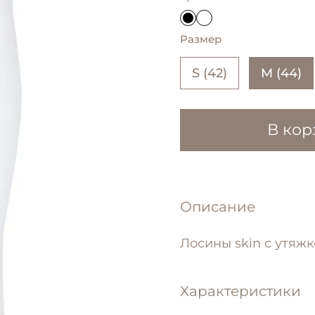
Размер
S (42)
M (44)
В кор
Описание
Лосины skin с утяж
Характеристики