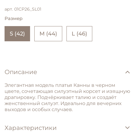
арт.
01CP26_SL01
Размер
S (42)
M (44)
L (46)
Описание
Элегантная
модель платья Канны в черном
цвете,
сочетающая
силуэтный
корсет
и
изящную
драпировку.
Подчёркивает
талию и
создаёт
женственный силуэт
.
Идеально
для
вечерних
выходов
и
особых
случаев.
Характеристики