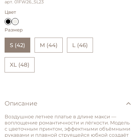
арт.
01FW26_SL23
Цвет
Размер
S (42)
M (44)
L (46)
XL (48)
Описание
Воздушное
летнее
платье
в длине макси
—
воплощение
романтичности
и
лёгкости.
Модель
с
цветочным
принтом,
эффектными
объёмными
рукавами
и
плавной
струящейся
юбкой
создаёт