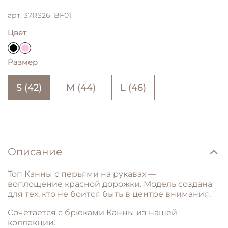
арт.
37RS26_BF01
Цвет
Размер
S (42)
M (44)
L (46)
Описание
Брюки расклешенные с драпировкой Канны,
черный
Топ
Канны
с
перьями
на
рукавах
—
17 500 ₽
воплощение
красной
дорожки.
Модель
создана
для
тех,
кто
не
боится
быть
в
центре
внимания.
Сочетается с брюками Канны из нашей
коллекции.