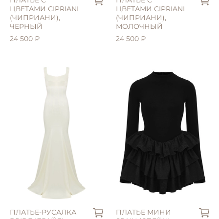
ЦВЕТАМИ CIPRIANI
ЦВЕТАМИ CIPRIANI
(ЧИПРИАНИ),
(ЧИПРИАНИ),
ЧЕРНЫЙ
МОЛОЧНЫЙ
24 500 ₽
24 500 ₽
S (42)
S (42)
M (44)
M (44)
ПЛАТЬЕ-РУСАЛКА
ПЛАТЬЕ МИНИ