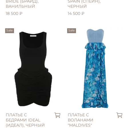
BRIDE (БРАЙД),
SPAIN (СПЕЙН),
ВАНИЛЬНЫЙ
ЧЕРНЫЙ
18 500 ₽
14 500 ₽
Sale
Sale
S (42)
M (44)
L (46)
S (42)
ПЛАТЬЕ С
ПЛАТЬЕ С
БЕДРАМИ IDEAL
ВОЛАНАМИ
(ИДЕАЛ), ЧЕРНЫЙ
"MALDIVES"