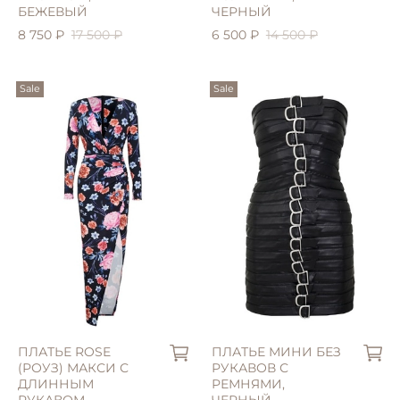
БЕЖЕВЫЙ
ЧЕРНЫЙ
8 750 ₽
17 500 ₽
6 500 ₽
14 500 ₽
Sale
Sale
L (46)
S (42)
XL (48)
M (44)
ПЛАТЬЕ ROSE
ПЛАТЬЕ МИНИ БЕЗ
(РОУЗ) МАКСИ С
РУКАВОВ С
ДЛИННЫМ
РЕМНЯМИ,